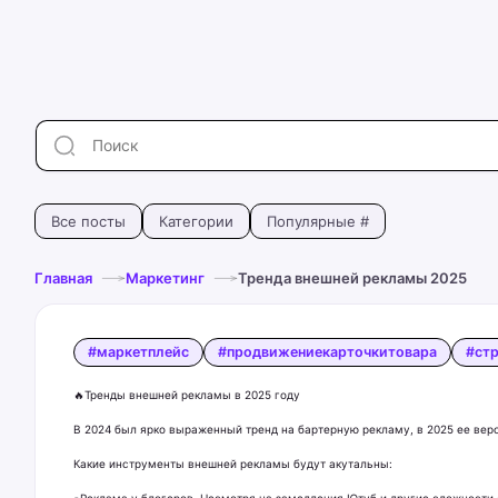
Все посты
Категории
Популярные #
Главная
Маркетинг
Тренда внешней рекламы 2025
#маркетплейс
#продвижениекарточкитовара
#ст
🔥Тренды внешней рекламы в 2025 году
В 2024 был ярко выраженный тренд на бартерную рекламу, в 2025 ее вер
Какие инструменты внешней рекламы будут акутальны:
▪️Реклама у блогеров. Несмотря на замедления Ютуб и другие сложности с