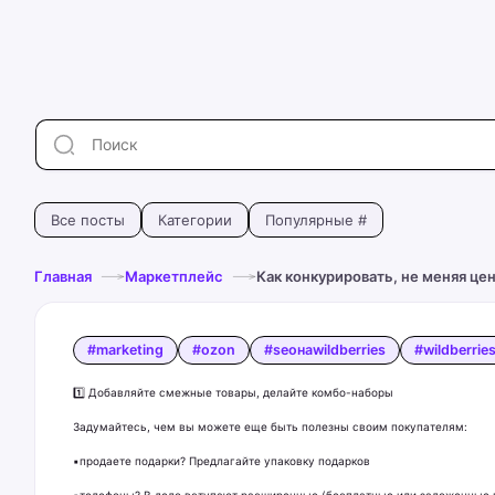
Все посты
Категории
Популярные #
Главная
Маркетплейс
Как конкурировать, не меняя це
#marketing
#ozon
#seoнаwildberries
#wildberrie
1️⃣ Добавляйте смежные товары, делайте комбо-наборы
Задумайтесь, чем вы можете еще быть полезны своим покупателям:
▪️продаете подарки? Предлагайте упаковку подарков
▪️телефоны? В дело вступают расширенные (бесплатные или заложенные 