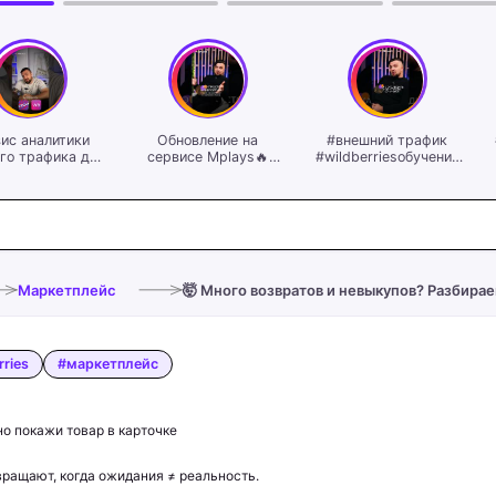
ис аналитики
Обновление на
#внешний трафик
го трафика для
сервисе Mplays🔥
#wildberriesобучение
плейс⚠️ #юмор
#wildberriesобучение
#бизнеснавб
erriesобучение
#бизнеснамаркетплейсах
н #бизнеснавб
#бизнеснавб
Маркетплейс
🤯 Много возвратов и невыкупов? Разбирае
rries
#маркетплейс
но покажи товар в карточке
ращают, когда ожидания ≠ реальность.