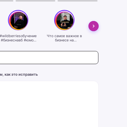
#wildberriesобучение
Что самое важное в
Конференция по
#бизнеснавб #юмор
бизнесе на
маркетплейсам
#бизнес
маркетплейсе?
#wildberriesобучени
#бизнеснамаркетплейсах
#wildberriesобучение
#ozon
#бизнеснавб
#новостивайлдберр
#новостивайлдберриз
м, как это исправить