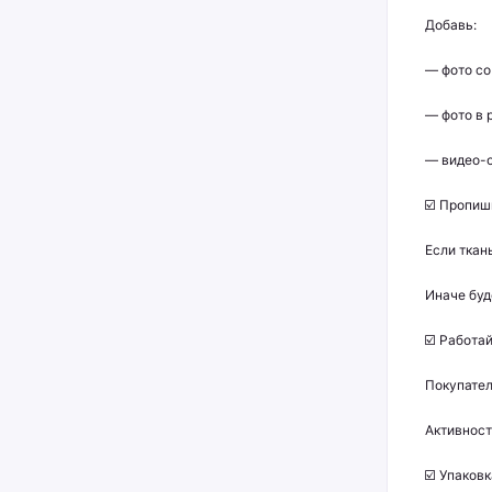
Добавь:
— фото со
— фото в 
— видео-о
☑️ Пропиш
Если ткан
Иначе буде
☑️ Работа
Покупател
Активност
☑️ Упаков