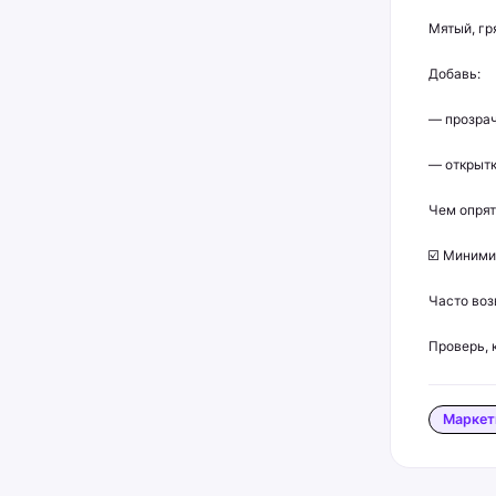
Мятый, гр
Добавь:
— прозрач
— открытк
Чем опрят
☑️ Миними
Часто воз
Проверь, 
Маркет