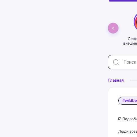
Серв
внешне
маркет
#wildb
#озо
Главная
#wildbe
☑️ Подроб
Люди возв