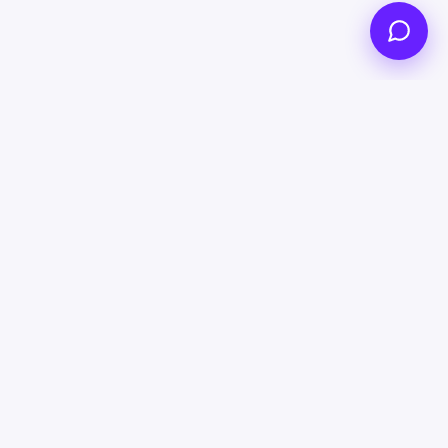
ля инвесторов
/
Компания
Войти
/
Зарегистрироваться
OOO «АТ МПЛЕЙС»
ИНН 5405090530
КПП 540501001
ОГРН 1235400047288